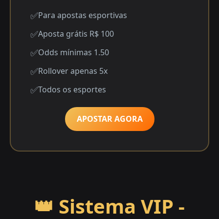
Para apostas esportivas
Aposta grátis R$ 100
Odds mínimas 1.50
Rollover apenas 5x
Todos os esportes
APOSTAR AGORA
👑 Sistema VIP -