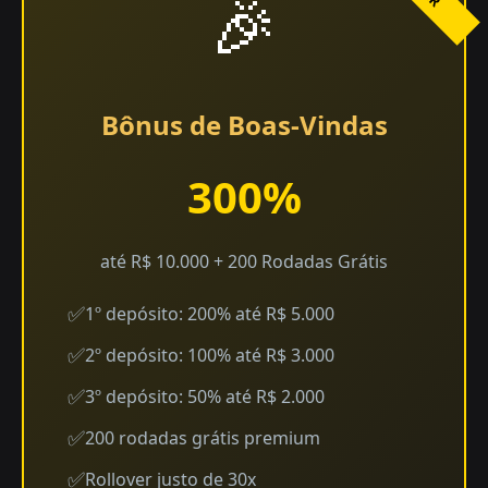
🎉
Bônus de Boas-Vindas
300%
até R$ 10.000 + 200 Rodadas Grátis
1º depósito: 200% até R$ 5.000
2º depósito: 100% até R$ 3.000
3º depósito: 50% até R$ 2.000
200 rodadas grátis premium
Rollover justo de 30x