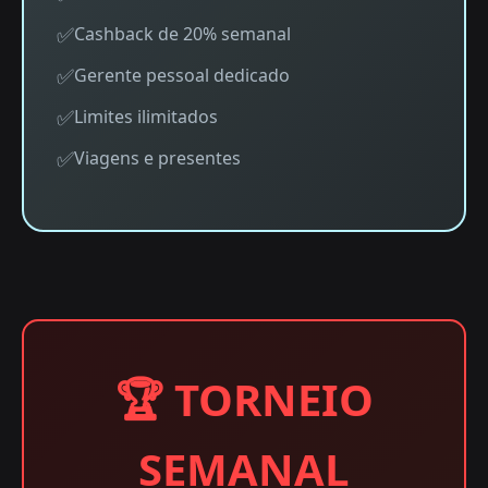
Cashback de 20% semanal
Gerente pessoal dedicado
Limites ilimitados
Viagens e presentes
🏆 TORNEIO
SEMANAL