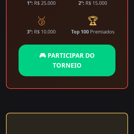
1º:
R$ 25.000
2º:
R$ 15.000
🥉
🏆
3º:
R$ 10.000
Top 100
Premiados
🎮 PARTICIPAR DO
TORNEIO