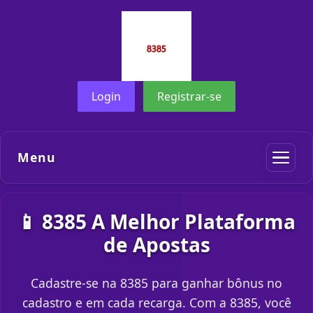
Login
Registrar-se
Menu
📱 8385 A Melhor Plataforma
de Apostas
Cadastre-se na 8385 para ganhar bônus no
cadastro e em cada recarga. Com a 8385, você