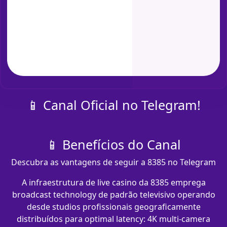
📱 Canal Oficial no Telegram!
📱 Benefícios do Canal
Descubra as vantagens de seguir a 8385 no Telegram
A infraestrutura de live casino da 8385 emprega
broadcast technology de padrão televisivo operando
desde studios profissionais geograficamente
distribuídos para optimal latency: 4K multi-camera