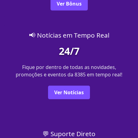
Ver Bônus
📢 Notícias em Tempo Real
24/7
Fique por dentro de todas as novidades,
promoções e eventos da 8385 em tempo real!
Ver Notícias
💬 Suporte Direto