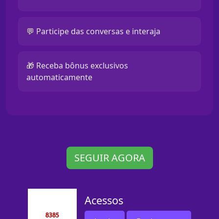
💬 Participe das conversas e interaja
🎁 Receba bônus exclusivos
automaticamente
SEGUIR AGORA
Acessos