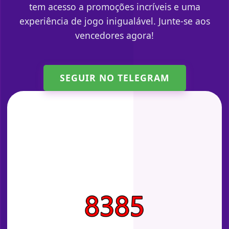
tem acesso a promoções incríveis e uma
experiência de jogo inigualável. Junte-se aos
vencedores agora!
SEGUIR NO TELEGRAM