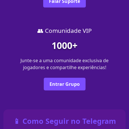
Falar Suporte
👥 Comunidade VIP
1000+
Junte-se a uma comunidade exclusiva de
jogadores e compartilhe experiências!
Entrar Grupo
📱 Como Seguir no Telegram