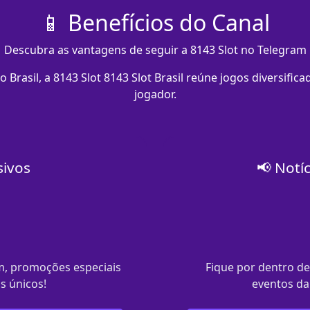
📱 Benefícios do Canal
Descubra as vantagens de seguir a 8143 Slot no Telegram
 Brasil, a 8143 Slot 8143 Slot Brasil reúne jogos diversif
jogador.
sivos
📢 Notí
m, promoções especiais
Fique por dentro d
s únicos!
eventos da