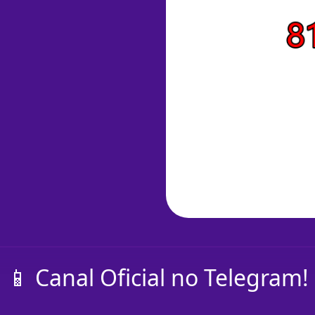
📱 Canal Oficial no Telegram!