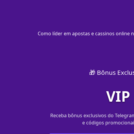
Como líder em apostas e cassinos online no
🎁 Bônus Exclu
VIP
Receba bônus exclusivos do Telegra
e códigos promocionai