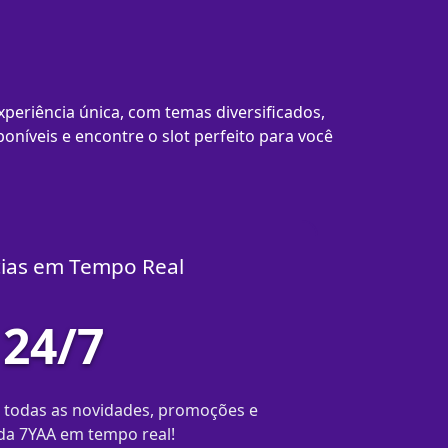
xperiência única, com temas diversificados,
oníveis e encontre o slot perfeito para você
cias em Tempo Real
24/7
e todas as novidades, promoções e
da 7YAA em tempo real!