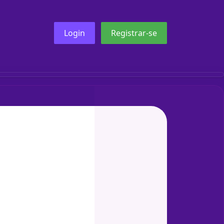
Login
Registrar-se