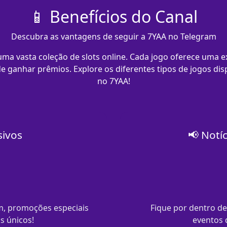
📱 Benefícios do Canal
Descubra as vantagens de seguir a 7YAA no Telegram
ma vasta coleção de slots online. Cada jogo oferece uma e
ganhar prêmios. Explore os diferentes tipos de jogos disp
no 7YAA!
sivos
📢 Notí
m, promoções especiais
Fique por dentro d
s únicos!
eventos 