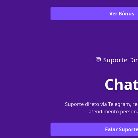
Ver Bônus
💬 Suporte Di
Cha
Suporte direto via Telegram, r
atendimento persona
Falar Suport