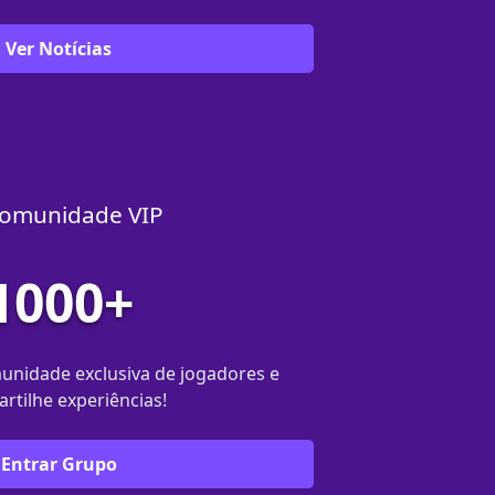
Ver Notícias
Comunidade VIP
1000+
unidade exclusiva de jogadores e
rtilhe experiências!
Entrar Grupo