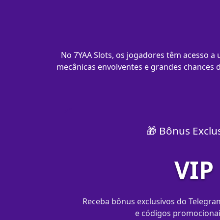
No 7YAA Slots, os jogadores têm acesso a u
mecânicas envolventes e grandes chances de 
🎁 Bônus Exclu
VIP
Receba bônus exclusivos do Telegra
e códigos promocionai