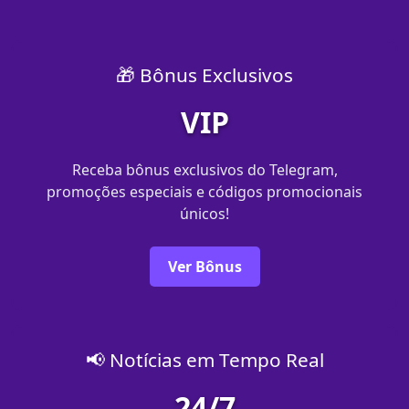
🎁 Bônus Exclusivos
VIP
Receba bônus exclusivos do Telegram,
promoções especiais e códigos promocionais
únicos!
Ver Bônus
📢 Notícias em Tempo Real
24/7