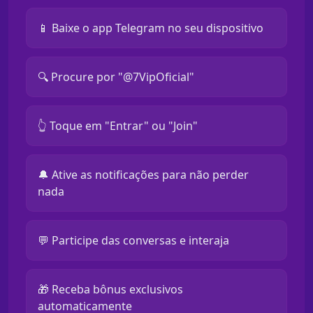
📱 Baixe o app Telegram no seu dispositivo
🔍 Procure por "@7VipOficial"
👆 Toque em "Entrar" ou "Join"
🔔 Ative as notificações para não perder
nada
💬 Participe das conversas e interaja
🎁 Receba bônus exclusivos
automaticamente