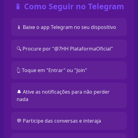
📱 Como Seguir no Telegram
📱 Baixe o app Telegram no seu dispositivo
🔍 Procure por "@7HH PlataformaOficial"
👆 Toque em "Entrar" ou "Join"
🔔 Ative as notificações para não perder
nada
💬 Participe das conversas e interaja