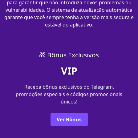
para garantir que não introduza novos problemas ou
vulnerabilidades. O sistema de atualização automática
garante que você sempre tenha a versão mais segura e
estável do aplicativo.
🎁 Bônus Exclusivos
VIP
Receba bônus exclusivos do Telegram,
promoções especiais e códigos promocionais
únicos!
Ver Bônus