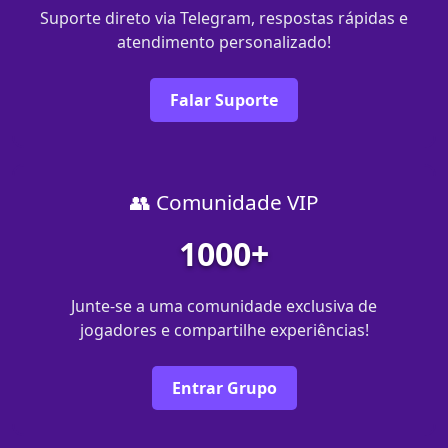
Suporte direto via Telegram, respostas rápidas e
atendimento personalizado!
Falar Suporte
👥 Comunidade VIP
1000+
Junte-se a uma comunidade exclusiva de
jogadores e compartilhe experiências!
Entrar Grupo