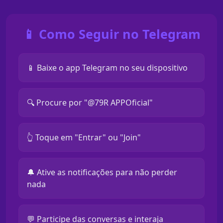
📱 Como Seguir no Telegram
📱 Baixe o app Telegram no seu dispositivo
🔍 Procure por "@79R APPOficial"
👆 Toque em "Entrar" ou "Join"
🔔 Ative as notificações para não perder
nada
💬 Participe das conversas e interaja