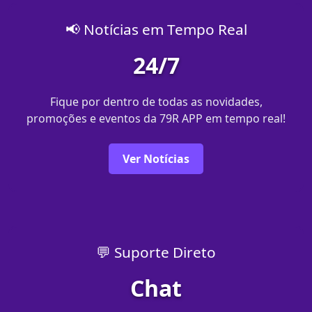
📢 Notícias em Tempo Real
24/7
Fique por dentro de todas as novidades,
promoções e eventos da 79R APP em tempo real!
Ver Notícias
💬 Suporte Direto
Chat