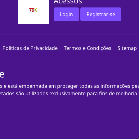
Acessos
Login
Registrar-se
Políticas de Privacidade
Termos e Condições
Sitemap
de
ios e está empenhada em proteger todas as informações pe
tados são utilizados exclusivamente para fins de melhoria