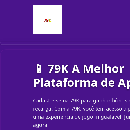
📱 79K A Melhor
Plataforma de A
Cadastre-se na 79K para ganhar bônus 
recarga. Com a 79K, você tem acesso a 
uma experiência de jogo inigualável. J
agora!