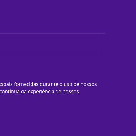
ssoais fornecidas durante o uso de nossos
 contínua da experiência de nossos