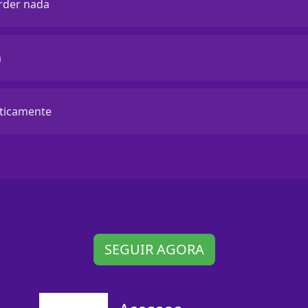
erder nada
a
aticamente
SEGUIR AGORA