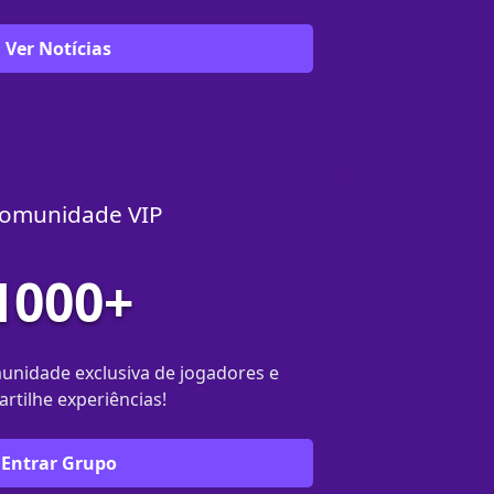
Ver Notícias
Comunidade VIP
1000+
unidade exclusiva de jogadores e
rtilhe experiências!
Entrar Grupo