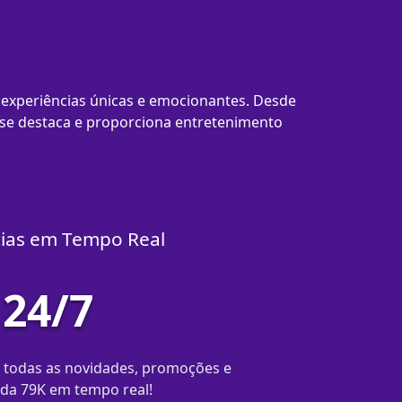
experiências únicas e emocionantes. Desde
a se destaca e proporciona entretenimento
cias em Tempo Real
24/7
e todas as novidades, promoções e
 da 79K em tempo real!