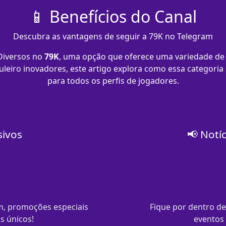
📱 Benefícios do Canal
Descubra as vantagens de seguir a 79K no Telegram
Diversos no
79K
, uma opção que oferece uma variedade de 
abuleiro inovadores, este artigo explora como essa categori
para todos os perfis de jogadores.
sivos
📢 Notí
m, promoções especiais
Fique por dentro d
s únicos!
eventos