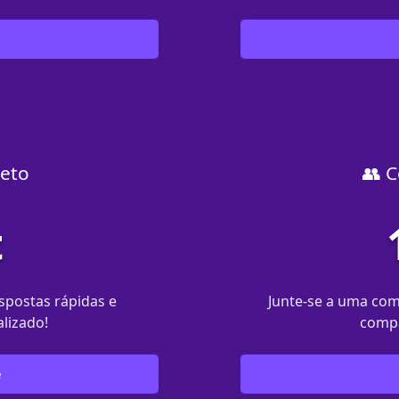
reto
👥 
t
espostas rápidas e
Junte-se a uma com
lizado!
compa
e