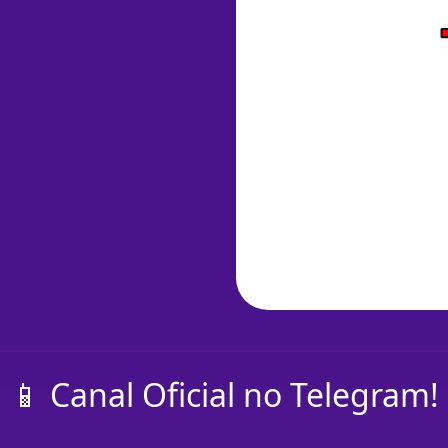
📱 Canal Oficial no Telegram!