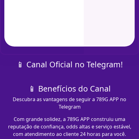
📱 Canal Oficial no Telegram!
📱 Benefícios do Canal
Descubra as vantagens de seguir a 789G APP no
Telegram
Com grande solidez, a 789G APP construiu uma
reputação de confiança, odds altas e serviço estável,
com atendimento ao cliente 24 horas para você.