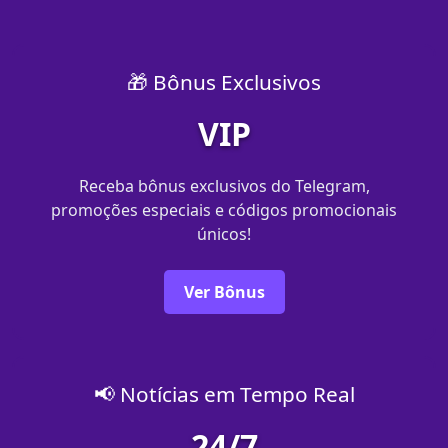
🎁 Bônus Exclusivos
VIP
Receba bônus exclusivos do Telegram,
promoções especiais e códigos promocionais
únicos!
Ver Bônus
📢 Notícias em Tempo Real
24/7