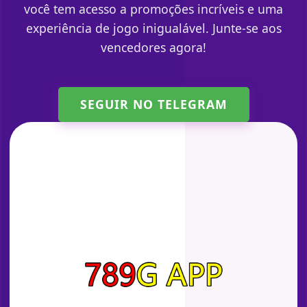
você tem acesso a promoções incríveis e uma
experiência de jogo inigualável. Junte-se aos
vencedores agora!
SEGUIR NO TELEGRAM