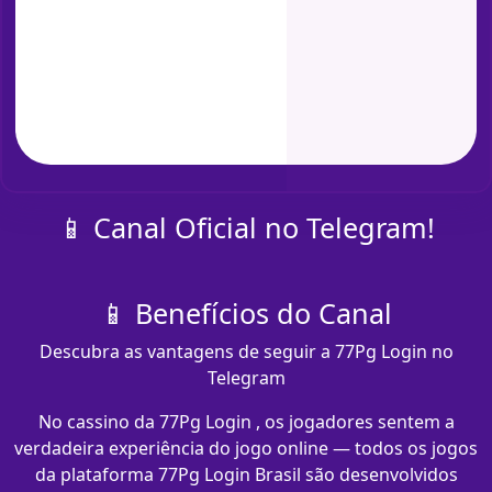
📱 Canal Oficial no Telegram!
📱 Benefícios do Canal
Descubra as vantagens de seguir a 77Pg Login no
Telegram
No cassino da 77Pg Login , os jogadores sentem a
verdadeira experiência do jogo online — todos os jogos
da plataforma 77Pg Login Brasil são desenvolvidos