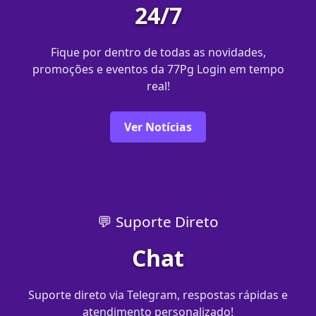
24/7
Fique por dentro de todas as novidades,
promoções e eventos da 77Pg Login em tempo
real!
Ver Notícias
💬 Suporte Direto
Chat
Suporte direto via Telegram, respostas rápidas e
atendimento personalizado!