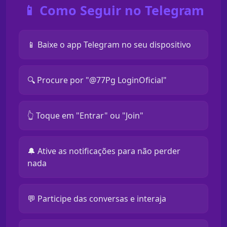
📱 Como Seguir no Telegram
📱 Baixe o app Telegram no seu dispositivo
🔍 Procure por "@77Pg LoginOficial"
👆 Toque em "Entrar" ou "Join"
🔔 Ative as notificações para não perder
nada
💬 Participe das conversas e interaja