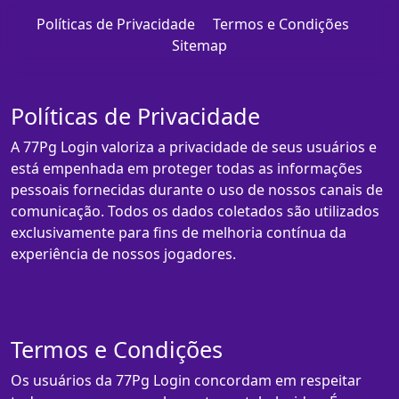
Políticas de Privacidade
Termos e Condições
Sitemap
Políticas de Privacidade
A 77Pg Login valoriza a privacidade de seus usuários e
está empenhada em proteger todas as informações
pessoais fornecidas durante o uso de nossos canais de
comunicação. Todos os dados coletados são utilizados
exclusivamente para fins de melhoria contínua da
experiência de nossos jogadores.
Termos e Condições
Os usuários da 77Pg Login concordam em respeitar