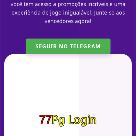
você tem acesso a promoções incríveis e uma
experiência de jogo inigualável. Junte-se aos
vencedores agora!
SEGUIR NO TELEGRAM