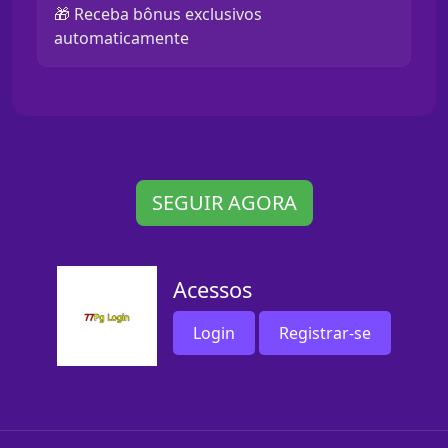
🎁 Receba bônus exclusivos
automaticamente
SEGUIR AGORA
Acessos
Login
Registrar-se