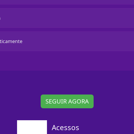
a
aticamente
SEGUIR AGORA
Acessos