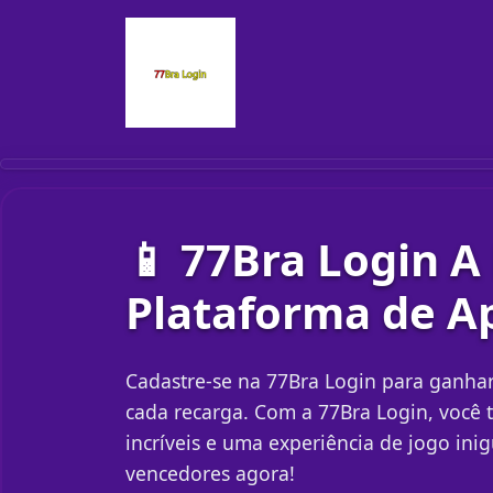
📱 77Bra Login A
Plataforma de A
Cadastre-se na 77Bra Login para ganha
cada recarga. Com a 77Bra Login, você
incríveis e uma experiência de jogo inig
vencedores agora!