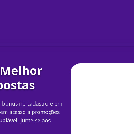
 Melhor
postas
r bônus no cadastro e em
 tem acesso a promoções
ualável. Junte-se aos