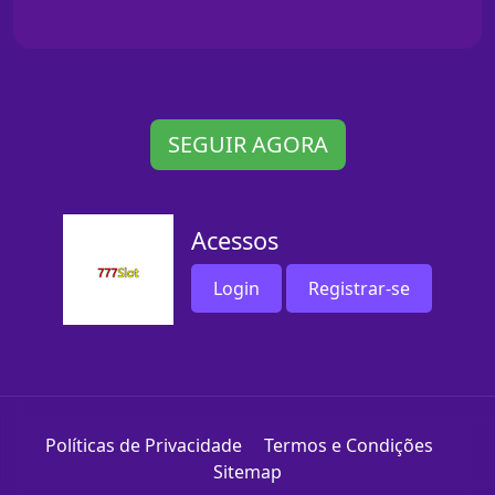
SEGUIR AGORA
Acessos
Login
Registrar-se
Políticas de Privacidade
Termos e Condições
Sitemap