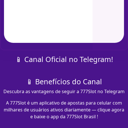
📱 Canal Oficial no Telegram!
📱 Benefícios do Canal
Descubra as vantagens de seguir a 777Slot no Telegram
A 777Slot é um aplicativo de apostas para celular com
milhares de usuários ativos diariamente — clique agora
e baixe o app da 777Slot Brasil !