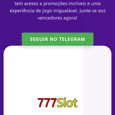
tem acesso a promoções incríveis e uma
experiência de jogo inigualável. Junte-se aos
vencedores agora!
SEGUIR NO TELEGRAM