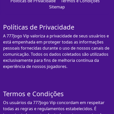
Políticas de Privacidade
Termos e Condições
Sitemap
Políticas de Privacidade
A 777Jogo Vip valoriza a privacidade de seus usuários e
está empenhada em proteger todas as informações
pessoais fornecidas durante o uso de nossos canais de
comunicação. Todos os dados coletados são utilizados
exclusivamente para fins de melhoria contínua da
experiência de nossos jogadores.
Termos e Condições
Os usuários da 777Jogo Vip concordam em respeitar
todas as regras e regulamentos estabelecidos. É