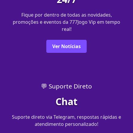
Fique por dentro de todas as novidades,
promoções e eventos da 777Jogo Vip em tempo
real!
Ver Notícias
💬 Suporte Direto
Chat
Suporte direto via Telegram, respostas rápidas e
atendimento personalizado!