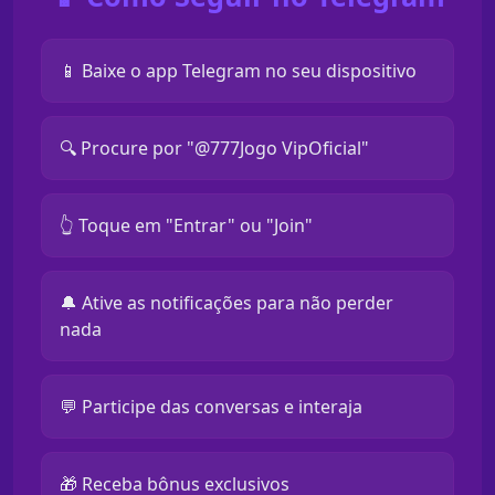
📱 Baixe o app Telegram no seu dispositivo
🔍 Procure por "@777Jogo VipOficial"
👆 Toque em "Entrar" ou "Join"
🔔 Ative as notificações para não perder
nada
💬 Participe das conversas e interaja
🎁 Receba bônus exclusivos