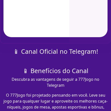
📱 Canal Oficial no Telegram!
📱 Benefícios do Canal
Descubra as vantagens de seguir a 777Jogo no
Telegram
O 777Jogo foi projetado pensando em você. Leve seu
jogo para qualquer lugar e aproveite os melhores caça-
níqueis, jogos de mesa, apostas esportivas e bônus,