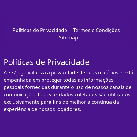
Políticas de Privacidade
Termos e Condições
Sitemap
Políticas de Privacidade
A 777Jogo valoriza a privacidade de seus usuários e está
empenhada em proteger todas as informações
pessoais fornecidas durante o uso de nossos canais de
comunicação. Todos os dados coletados são utilizados
exclusivamente para fins de melhoria contínua da
experiência de nossos jogadores.