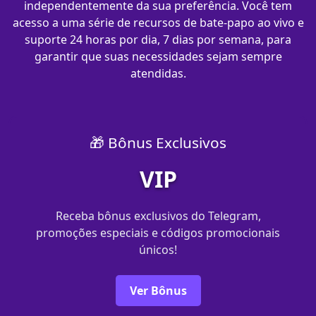
independentemente da sua preferência. Você tem
acesso a uma série de recursos de bate-papo ao vivo e
suporte 24 horas por dia, 7 dias por semana, para
garantir que suas necessidades sejam sempre
atendidas.
🎁 Bônus Exclusivos
VIP
Receba bônus exclusivos do Telegram,
promoções especiais e códigos promocionais
únicos!
Ver Bônus