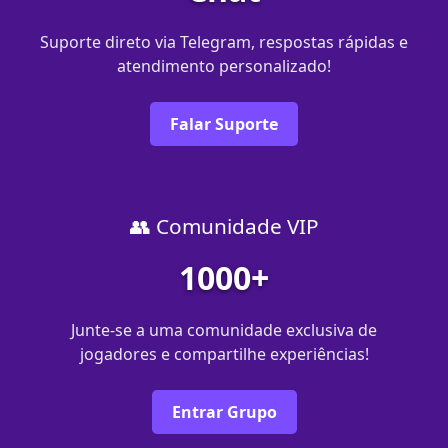
Suporte direto via Telegram, respostas rápidas e
atendimento personalizado!
Falar Suporte
👥 Comunidade VIP
1000+
Junte-se a uma comunidade exclusiva de
jogadores e compartilhe experiências!
Entrar Grupo