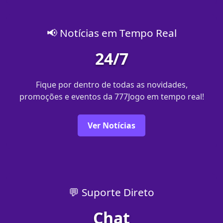
📢 Notícias em Tempo Real
24/7
Fique por dentro de todas as novidades,
promoções e eventos da 777Jogo em tempo real!
Ver Notícias
💬 Suporte Direto
Chat