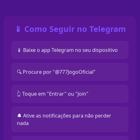
📱 Como Seguir no Telegram
📱 Baixe o app Telegram no seu dispositivo
🔍 Procure por "@777JogoOficial"
👆 Toque em "Entrar" ou "Join"
🔔 Ative as notificações para não perder
nada