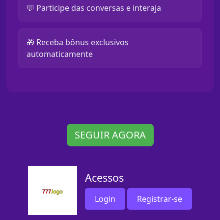
💬 Participe das conversas e interaja
🎁 Receba bônus exclusivos
automaticamente
SEGUIR AGORA
Acessos
Login
Registrar-se