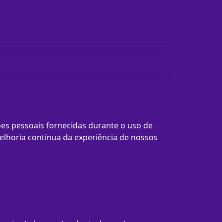
es pessoais fornecidas durante o uso de
elhoria contínua da experiência de nossos