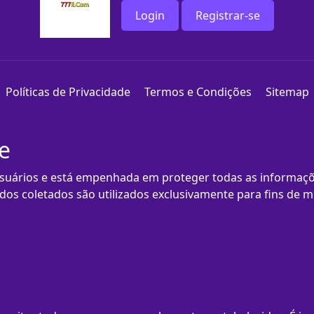
Login
Registrar-se
Políticas de Privacidade
Termos e Condições
Sitemap
de
 usuários e está empenhada em proteger todas as informaçõ
os coletados são utilizados exclusivamente para fins de m