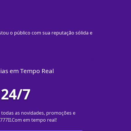
stou o público com sua reputação sólida e
cias em Tempo Real
24/7
e todas as novidades, promoções e
 777II.Com em tempo real!