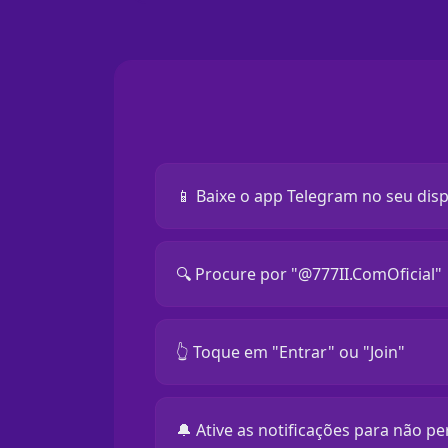
📱 Baixe o app Telegram no seu disp
🔍 Procure por "@777II.ComOficial"
👆 Toque em "Entrar" ou "Join"
🔔 Ative as notificações para não p