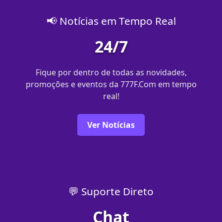
📢 Notícias em Tempo Real
24/7
Fique por dentro de todas as novidades,
promoções e eventos da 777F.Com em tempo
real!
Ver Notícias
💬 Suporte Direto
Chat