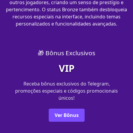
outros jogadores, criando um senso de prestígio e
pertencimento. O status Bronze também desbloqueia
recursos especiais na interface, incluindo temas
personalizados e funcionalidades avançadas.
🎁 Bônus Exclusivos
VIP
Receba bônus exclusivos do Telegram,
promoções especiais e códigos promocionais
únicos!
Ver Bônus