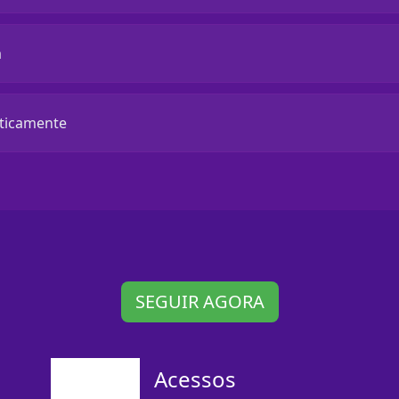
a
aticamente
SEGUIR AGORA
Acessos