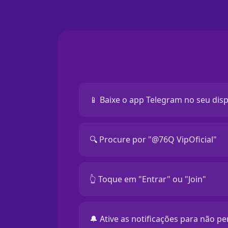
📱 Baixe o app Telegram no seu disp
🔍 Procure por "@76Q VipOficial"
👆 Toque em "Entrar" ou "Join"
🔔 Ative as notificações para não p