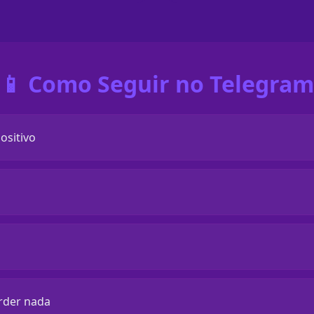
📱 Como Seguir no Telegram
ositivo
erder nada