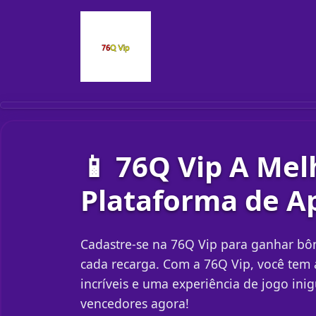
📱 76Q Vip A Mel
Plataforma de A
Cadastre-se na 76Q Vip para ganhar bô
cada recarga. Com a 76Q Vip, você tem
incríveis e uma experiência de jogo inig
vencedores agora!