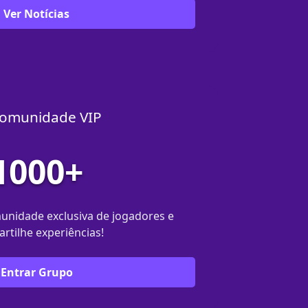
Ver Notícias
Comunidade VIP
1000+
unidade exclusiva de jogadores e
rtilhe experiências!
Entrar Grupo