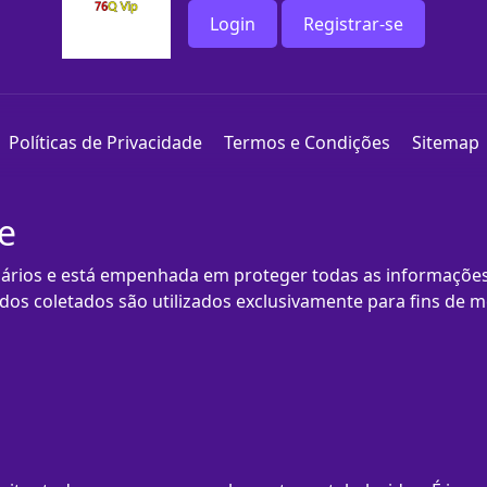
Login
Registrar-se
Políticas de Privacidade
Termos e Condições
Sitemap
de
suários e está empenhada em proteger todas as informações
os coletados são utilizados exclusivamente para fins de m