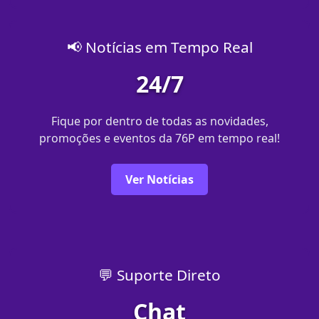
📢 Notícias em Tempo Real
24/7
Fique por dentro de todas as novidades,
promoções e eventos da 76P em tempo real!
Ver Notícias
💬 Suporte Direto
Chat