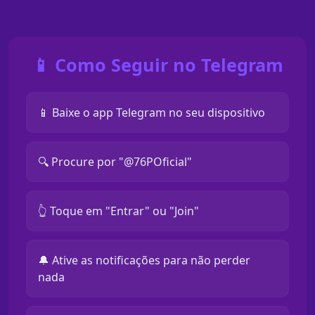
📱 Como Seguir no Telegram
📱 Baixe o app Telegram no seu dispositivo
🔍 Procure por "@76POficial"
👆 Toque em "Entrar" ou "Join"
🔔 Ative as notificações para não perder
nada