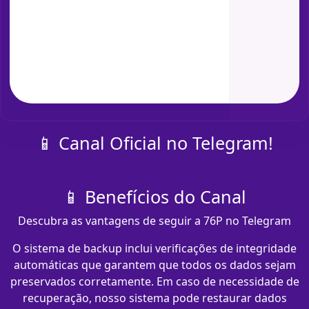
📱 Canal Oficial no Telegram!
📱 Benefícios do Canal
Descubra as vantagens de seguir a 76P no Telegram
O sistema de backup inclui verificações de integridade
automáticas que garantem que todos os dados sejam
preservados corretamente. Em caso de necessidade de
recuperação, nosso sistema pode restaurar dados