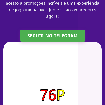
acesso a promoções incríveis e uma experiência
de jogo inigualável. Junte-se aos vencedores
agora!
SEGUIR NO TELEGRAM