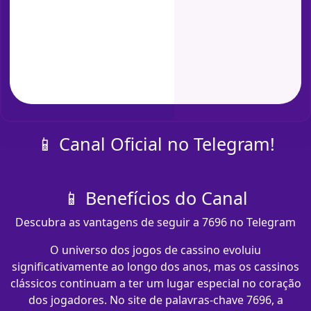
📱 Canal Oficial no Telegram!
📱 Benefícios do Canal
Descubra as vantagens de seguir a 7696 no Telegram
O universo dos jogos de cassino evoluiu
significativamente ao longo dos anos, mas os cassinos
clássicos continuam a ter um lugar especial no coração
dos jogadores. No site de palavras-chave 7696, a