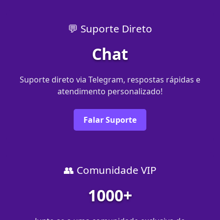
💬 Suporte Direto
Chat
Suporte direto via Telegram, respostas rápidas e
atendimento personalizado!
Falar Suporte
👥 Comunidade VIP
1000+