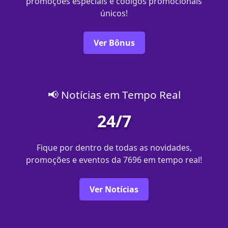
promoções especiais e códigos promocionais
únicos!
Ver Bônus
📢 Notícias em Tempo Real
24/7
Fique por dentro de todas as novidades,
promoções e eventos da 7696 em tempo real!
Ver Notícias