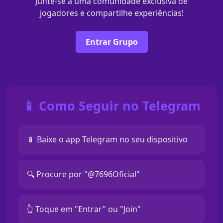
Junte-se a uma comunidade exclusiva de
jogadores e compartilhe experiências!
Entrar Grupo
📱 Como Seguir no Telegram
📱 Baixe o app Telegram no seu dispositivo
🔍 Procure por "@7696Oficial"
👆 Toque em "Entrar" ou "Join"