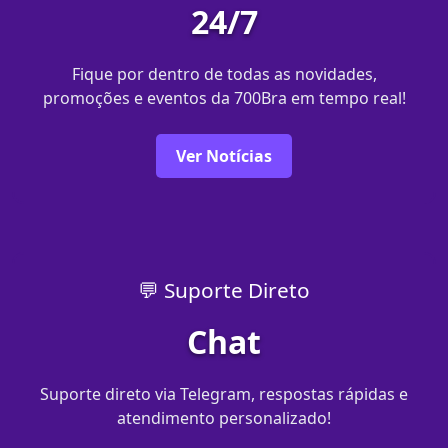
24/7
Fique por dentro de todas as novidades,
promoções e eventos da 700Bra em tempo real!
Ver Notícias
💬 Suporte Direto
Chat
Suporte direto via Telegram, respostas rápidas e
atendimento personalizado!