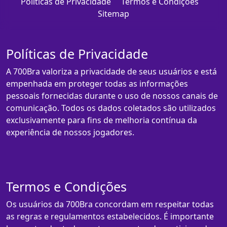
Políticas de Privacidade
Termos e Condições
Sitemap
Políticas de Privacidade
A 700Bra valoriza a privacidade de seus usuários e está
empenhada em proteger todas as informações
pessoais fornecidas durante o uso de nossos canais de
comunicação. Todos os dados coletados são utilizados
exclusivamente para fins de melhoria contínua da
experiência de nossos jogadores.
Termos e Condições
Os usuários da 700Bra concordam em respeitar todas
as regras e regulamentos estabelecidos. É importante