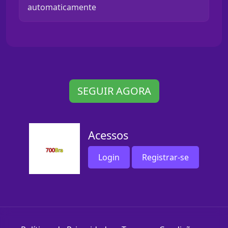
automaticamente
SEGUIR AGORA
Acessos
Login
Registrar-se