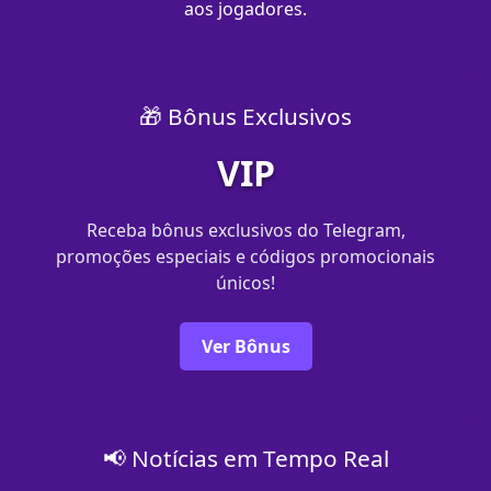
aos jogadores.
🎁 Bônus Exclusivos
VIP
Receba bônus exclusivos do Telegram,
promoções especiais e códigos promocionais
únicos!
Ver Bônus
📢 Notícias em Tempo Real