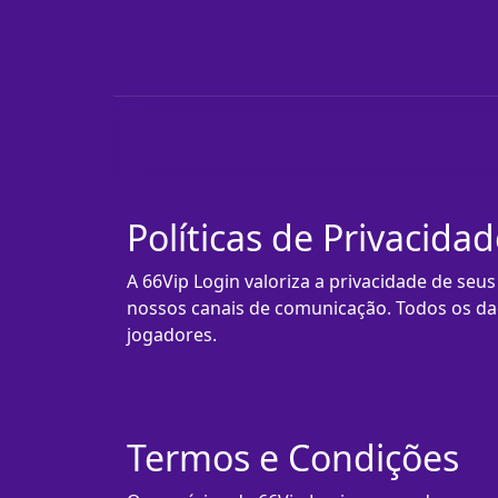
Políticas de Privacida
A 66Vip Login valoriza a privacidade de se
nossos canais de comunicação. Todos os dad
jogadores.
Termos e Condições