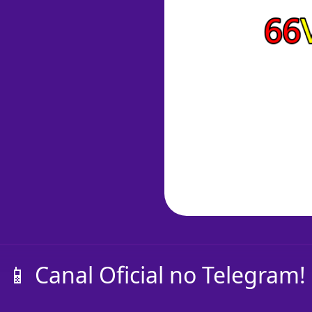
📱 Canal Oficial no Telegram!