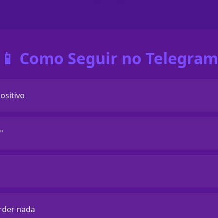
📱 Como Seguir no Telegram
ositivo
"
erder nada