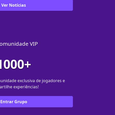
Ver Notícias
Comunidade VIP
1000+
unidade exclusiva de jogadores e
rtilhe experiências!
Entrar Grupo