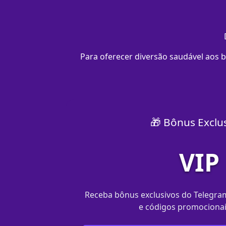
Para oferecer diversão saudável aos b
🎁 Bônus Exclu
VIP
Receba bônus exclusivos do Telegra
e códigos promocionai