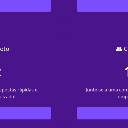
reto
👥 
t
espostas rápidas e
Junte-se a uma com
lizado!
compa
e