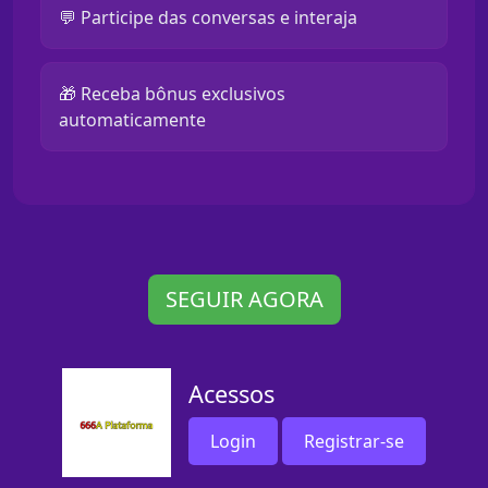
💬 Participe das conversas e interaja
🎁 Receba bônus exclusivos
automaticamente
SEGUIR AGORA
Acessos
Login
Registrar-se