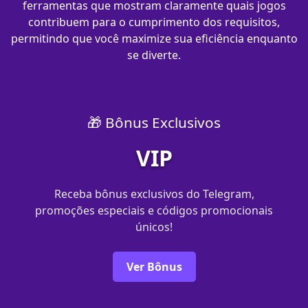
ferramentas que mostram claramente quais jogos
contribuem para o cumprimento dos requisitos,
permitindo que você maximize sua eficiência enquanto
se diverte.
🎁 Bônus Exclusivos
VIP
Receba bônus exclusivos do Telegram,
promoções especiais e códigos promocionais
únicos!
Ver Bônus