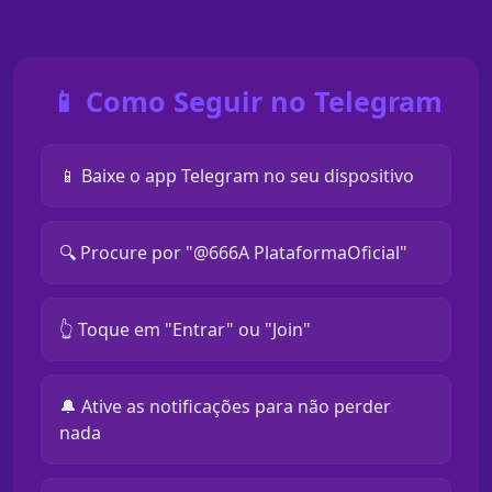
📱 Como Seguir no Telegram
📱 Baixe o app Telegram no seu dispositivo
🔍 Procure por "@666A PlataformaOficial"
👆 Toque em "Entrar" ou "Join"
🔔 Ative as notificações para não perder
nada