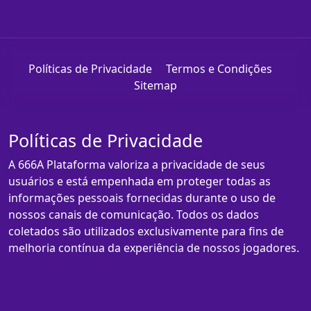
Políticas de Privacidade
Termos e Condições
Sitemap
Políticas de Privacidade
A 666A Plataforma valoriza a privacidade de seus
usuários e está empenhada em proteger todas as
informações pessoais fornecidas durante o uso de
nossos canais de comunicação. Todos os dados
coletados são utilizados exclusivamente para fins de
melhoria contínua da experiência de nossos jogadores.