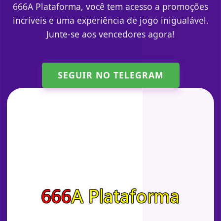
666A Plataforma, você tem acesso a promoções
incríveis e uma experiência de jogo inigualável.
Junte-se aos vencedores agora!
SEGUIR NO TELEGRAM