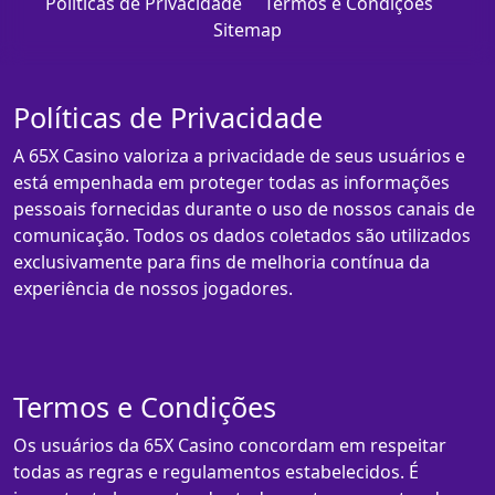
Políticas de Privacidade
Termos e Condições
Sitemap
Políticas de Privacidade
A 65X Casino valoriza a privacidade de seus usuários e
está empenhada em proteger todas as informações
pessoais fornecidas durante o uso de nossos canais de
comunicação. Todos os dados coletados são utilizados
exclusivamente para fins de melhoria contínua da
experiência de nossos jogadores.
Termos e Condições
Os usuários da 65X Casino concordam em respeitar
todas as regras e regulamentos estabelecidos. É