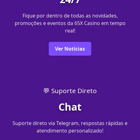
Fique por dentro de todas as novidades,
promoções e eventos da 65X Casino em tempo
real!
Ver Notícias
💬 Suporte Direto
Chat
Suporte direto via Telegram, respostas rápidas e
atendimento personalizado!