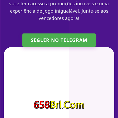
você tem acesso a promoções incríveis e uma
experiência de jogo inigualável. Junte-se aos
vencedores agora!
SEGUIR NO TELEGRAM