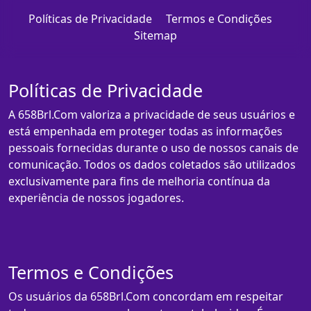
Políticas de Privacidade
Termos e Condições
Sitemap
Políticas de Privacidade
A 658Brl.Com valoriza a privacidade de seus usuários e
está empenhada em proteger todas as informações
pessoais fornecidas durante o uso de nossos canais de
comunicação. Todos os dados coletados são utilizados
exclusivamente para fins de melhoria contínua da
experiência de nossos jogadores.
Termos e Condições
Os usuários da 658Brl.Com concordam em respeitar