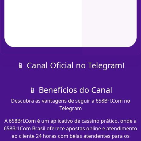
📱 Canal Oficial no Telegram!
📱 Benefícios do Canal
Descubra as vantagens de seguir a 658Brl.Com no
Telegram
A 658Brl.Com é um aplicativo de cassino prático, onde a
658Brl.Com Brasil oferece apostas online e atendimento
ao cliente 24 horas com belas atendentes para os