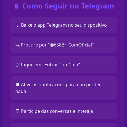
📱 Como Seguir no Telegram
📱 Baixe o app Telegram no seu dispositivo
🔍 Procure por "@658Brl.ComOficial"
👆 Toque em "Entrar" ou "Join"
🔔 Ative as notificações para não perder
nada
💬 Participe das conversas e interaja