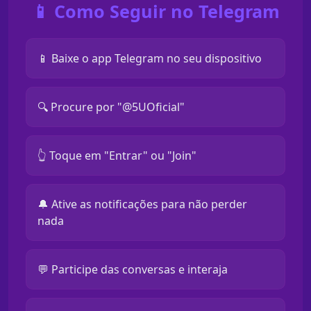
📱 Como Seguir no Telegram
📱 Baixe o app Telegram no seu dispositivo
🔍 Procure por "@5UOficial"
👆 Toque em "Entrar" ou "Join"
🔔 Ative as notificações para não perder
nada
💬 Participe das conversas e interaja