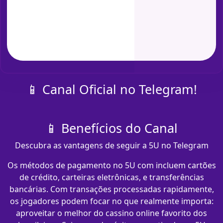
📱 Canal Oficial no Telegram!
📱 Benefícios do Canal
Descubra as vantagens de seguir a 5U no Telegram
Os métodos de pagamento no 5U com​ incluem cartões
de crédito, carteiras eletrônicas, e transferências
bancárias. Com transações processadas rapidamente,
os jogadores podem focar no que realmente importa:
aproveitar o melhor do cassino online favorito dos