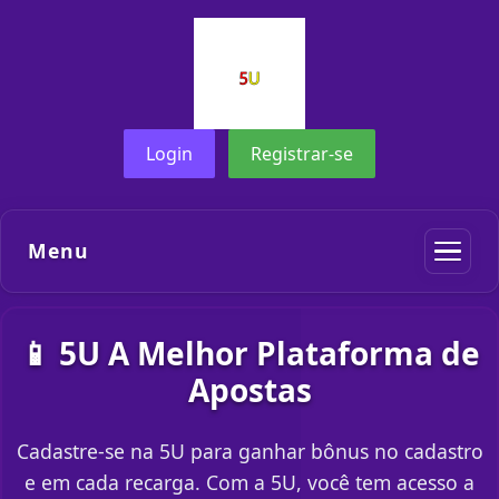
Login
Registrar-se
Menu
📱 5U A Melhor Plataforma de
Apostas
Cadastre-se na 5U para ganhar bônus no cadastro
e em cada recarga. Com a 5U, você tem acesso a