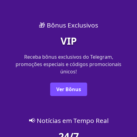
🎁 Bônus Exclusivos
VIP
Receba bônus exclusivos do Telegram,
promoções especiais e códigos promocionais
únicos!
Ver Bônus
📢 Notícias em Tempo Real
24/7