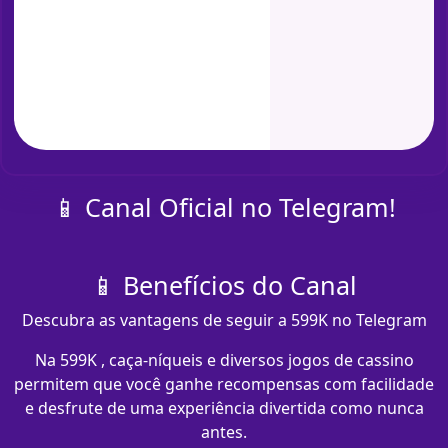
📱 Canal Oficial no Telegram!
📱 Benefícios do Canal
Descubra as vantagens de seguir a 599K no Telegram
Na 599K , caça-níqueis e diversos jogos de cassino
permitem que você ganhe recompensas com facilidade
e desfrute de uma experiência divertida como nunca
antes.