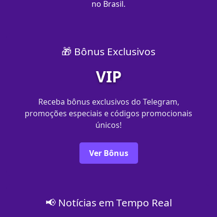
no Brasil.
🎁 Bônus Exclusivos
VIP
Receba bônus exclusivos do Telegram,
promoções especiais e códigos promocionais
únicos!
Ver Bônus
📢 Notícias em Tempo Real