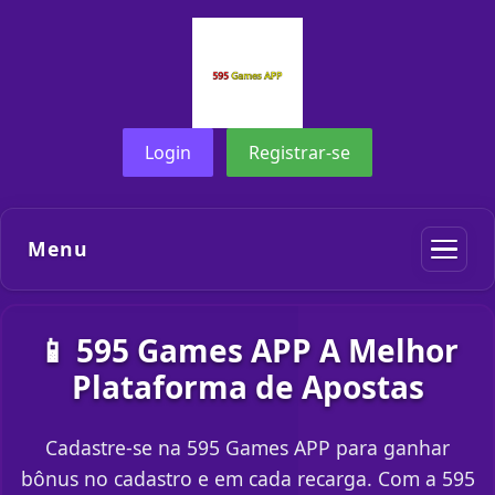
Login
Registrar-se
Menu
📱 595 Games APP A Melhor
Plataforma de Apostas
Cadastre-se na 595 Games APP para ganhar
bônus no cadastro e em cada recarga. Com a 595