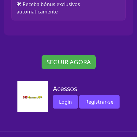
🎁 Receba bônus exclusivos
automaticamente
SEGUIR AGORA
Acessos
Login
Registrar-se