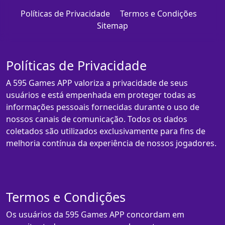
Políticas de Privacidade
Termos e Condições
Sitemap
Políticas de Privacidade
A 595 Games APP valoriza a privacidade de seus
usuários e está empenhada em proteger todas as
informações pessoais fornecidas durante o uso de
nossos canais de comunicação. Todos os dados
coletados são utilizados exclusivamente para fins de
melhoria contínua da experiência de nossos jogadores.
Termos e Condições
Os usuários da 595 Games APP concordam em