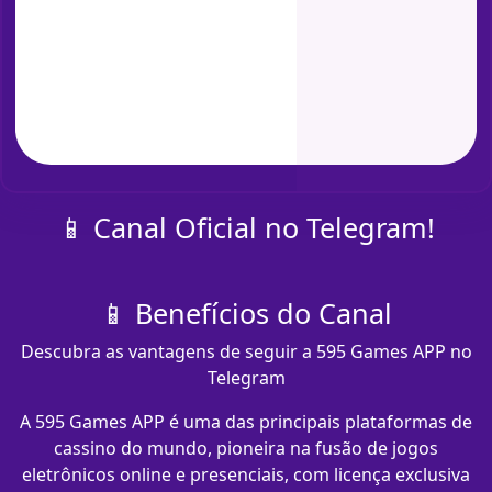
📱 Canal Oficial no Telegram!
📱 Benefícios do Canal
Descubra as vantagens de seguir a 595 Games APP no
Telegram
A 595 Games APP é uma das principais plataformas de
cassino do mundo, pioneira na fusão de jogos
eletrônicos online e presenciais, com licença exclusiva