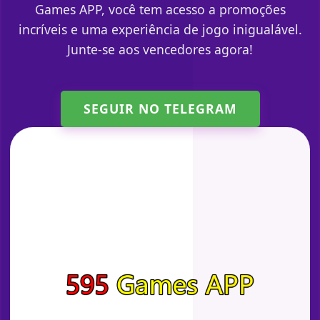
Games APP, você tem acesso a promoções
incríveis e uma experiência de jogo inigualável.
Junte-se aos vencedores agora!
SEGUIR NO TELEGRAM