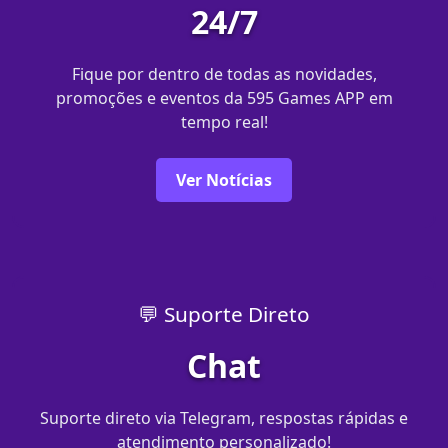
24/7
Fique por dentro de todas as novidades,
promoções e eventos da 595 Games APP em
tempo real!
Ver Notícias
💬 Suporte Direto
Chat
Suporte direto via Telegram, respostas rápidas e
atendimento personalizado!