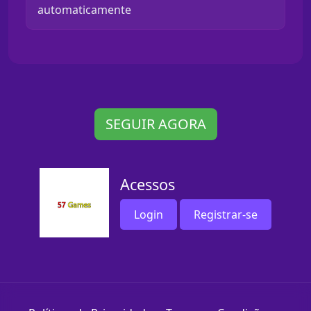
automaticamente
SEGUIR AGORA
Acessos
Login
Registrar-se