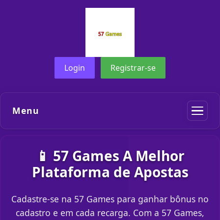
Login
Registrar-se
Menu
📱 57 Games A Melhor
Plataforma de Apostas
Cadastre-se na 57 Games para ganhar bônus no
cadastro e em cada recarga. Com a 57 Games,