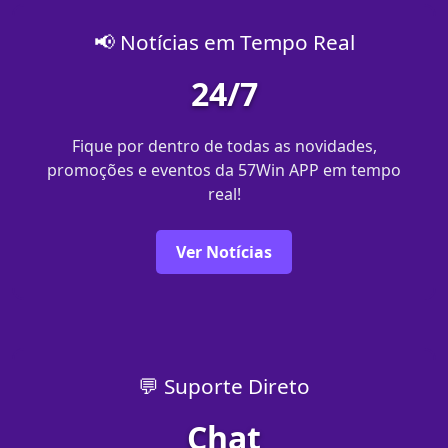
📢 Notícias em Tempo Real
24/7
Fique por dentro de todas as novidades,
promoções e eventos da 57Win APP em tempo
real!
Ver Notícias
💬 Suporte Direto
Chat