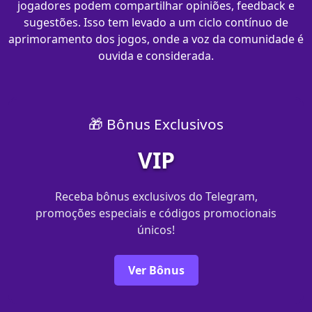
jogadores podem compartilhar opiniões, feedback e
sugestões. Isso tem levado a um ciclo contínuo de
aprimoramento dos jogos, onde a voz da comunidade é
ouvida e considerada.
🎁 Bônus Exclusivos
VIP
Receba bônus exclusivos do Telegram,
promoções especiais e códigos promocionais
únicos!
Ver Bônus