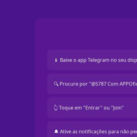
📱 Baixe o app Telegram no seu disp
🔍 Procure por "@5787 Com APPOfic
👆 Toque em "Entrar" ou "Join"
🔔 Ative as notificações para não p