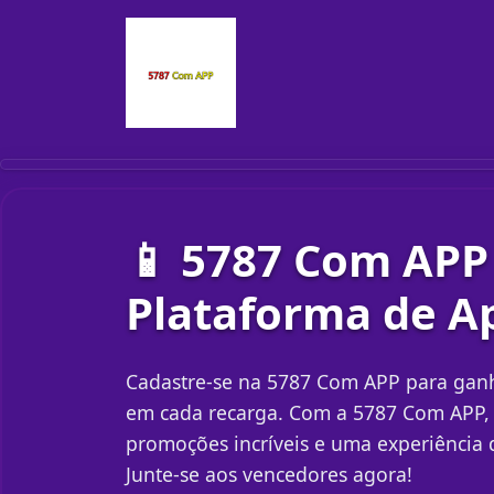
📱 5787 Com APP
Plataforma de A
Cadastre-se na 5787 Com APP para ganh
em cada recarga. Com a 5787 Com APP, 
promoções incríveis e uma experiência d
Junte-se aos vencedores agora!