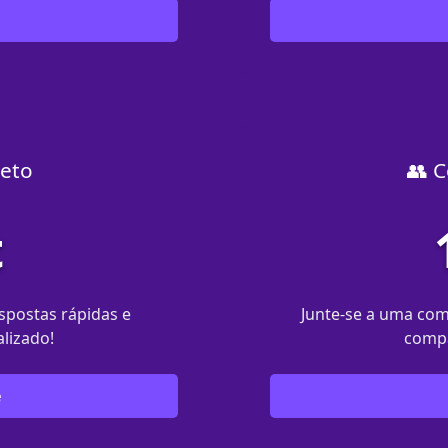
reto
👥 
t
espostas rápidas e
Junte-se a uma com
lizado!
compa
e