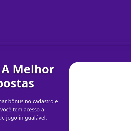
 A Melhor
postas
ar bônus no cadastro e
você tem acesso a
e jogo inigualável.