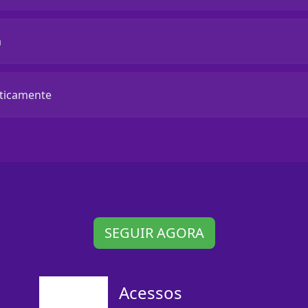
a
aticamente
SEGUIR AGORA
Acessos