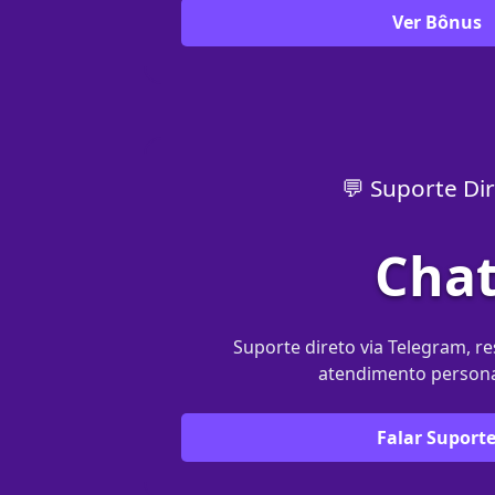
Ver Bônus
💬 Suporte Di
Cha
Suporte direto via Telegram, r
atendimento persona
Falar Suport