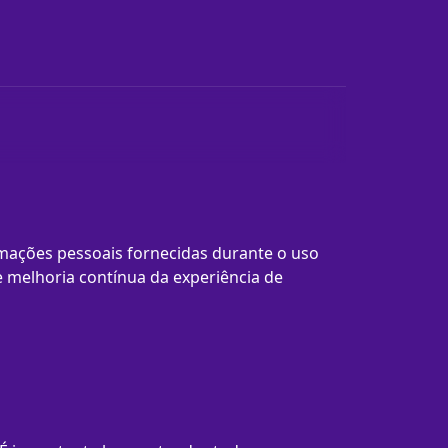
mações pessoais fornecidas durante o uso
e melhoria contínua da experiência de