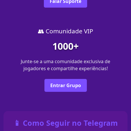
Falar Suporte
👥 Comunidade VIP
1000+
Junte-se a uma comunidade exclusiva de
jogadores e compartilhe experiências!
Entrar Grupo
📱 Como Seguir no Telegram