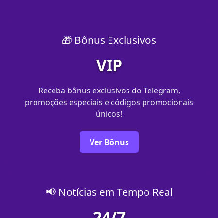
🎁 Bônus Exclusivos
VIP
Receba bônus exclusivos do Telegram,
promoções especiais e códigos promocionais
únicos!
Ver Bônus
📢 Notícias em Tempo Real
24/7