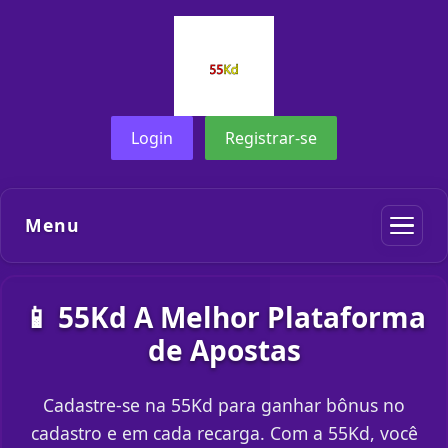
Login
Registrar-se
Menu
📱 55Kd A Melhor Plataforma
de Apostas
Cadastre-se na 55Kd para ganhar bônus no
cadastro e em cada recarga. Com a 55Kd, você