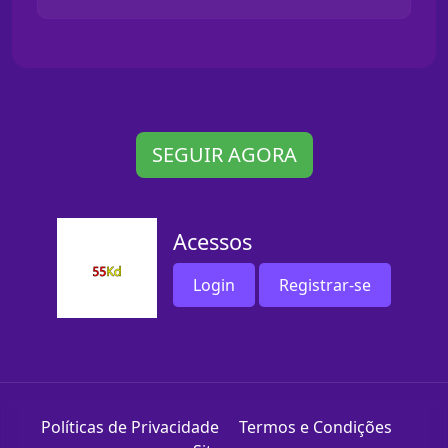
SEGUIR AGORA
Acessos
Login
Registrar-se
Políticas de Privacidade
Termos e Condições