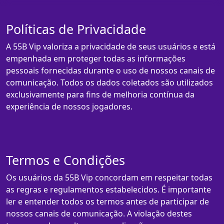
Políticas de Privacidade
A 55B Vip valoriza a privacidade de seus usuários e está
empenhada em proteger todas as informações
pessoais fornecidas durante o uso de nossos canais de
comunicação. Todos os dados coletados são utilizados
exclusivamente para fins de melhoria contínua da
experiência de nossos jogadores.
Termos e Condições
Os usuários da 55B Vip concordam em respeitar todas
as regras e regulamentos estabelecidos. É importante
ler e entender todos os termos antes de participar de
nossos canais de comunicação. A violação destes