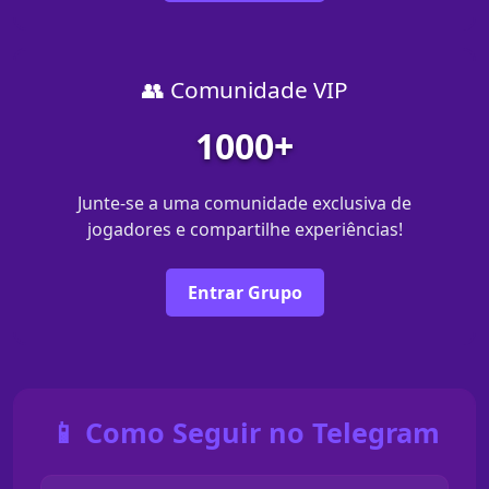
👥 Comunidade VIP
1000+
Junte-se a uma comunidade exclusiva de
jogadores e compartilhe experiências!
Entrar Grupo
📱 Como Seguir no Telegram