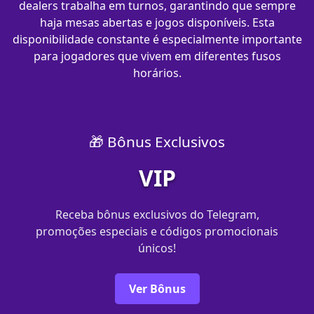
dealers trabalha em turnos, garantindo que sempre
haja mesas abertas e jogos disponíveis. Esta
disponibilidade constante é especialmente importante
para jogadores que vivem em diferentes fusos
horários.
🎁 Bônus Exclusivos
VIP
Receba bônus exclusivos do Telegram,
promoções especiais e códigos promocionais
únicos!
Ver Bônus