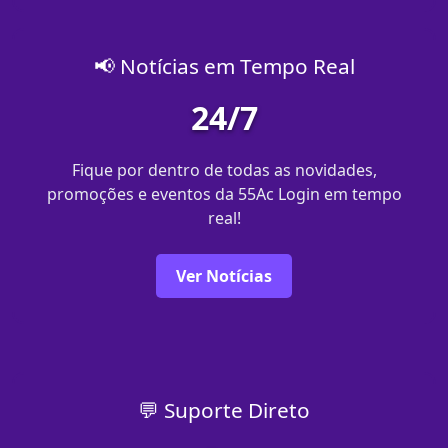
📢 Notícias em Tempo Real
24/7
Fique por dentro de todas as novidades,
promoções e eventos da 55Ac Login em tempo
real!
Ver Notícias
💬 Suporte Direto