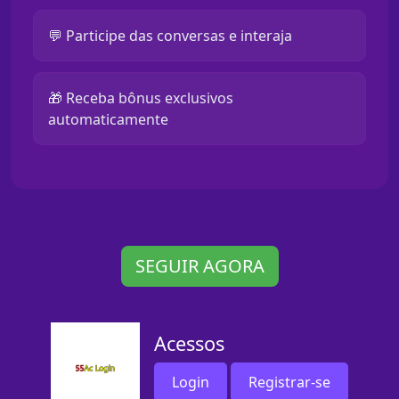
💬 Participe das conversas e interaja
🎁 Receba bônus exclusivos
automaticamente
SEGUIR AGORA
Acessos
Login
Registrar-se