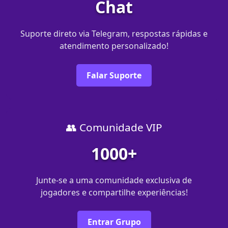
Chat
Suporte direto via Telegram, respostas rápidas e
atendimento personalizado!
Falar Suporte
👥 Comunidade VIP
1000+
Junte-se a uma comunidade exclusiva de
jogadores e compartilhe experiências!
Entrar Grupo