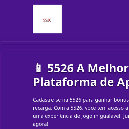
📱 5526 A Melhor
Plataforma de A
Cadastre-se na 5526 para ganhar bônus
recarga. Com a 5526, você tem acesso a
uma experiência de jogo inigualável. J
agora!