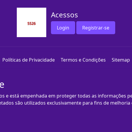
Acessos
Login
Registrar-se
Políticas de Privacidade
Termos e Condições
Sitemap
de
rios e está empenhada em proteger todas as informações p
tados são utilizados exclusivamente para fins de melhoria