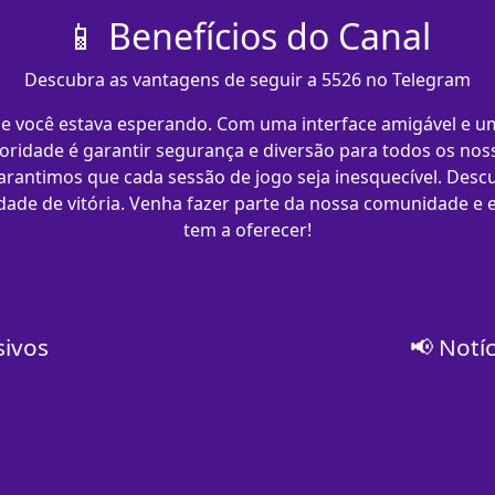
📱 Benefícios do Canal
Descubra as vantagens de seguir a 5526 no Telegram
que você estava esperando. Com uma interface amigável e 
rioridade é garantir segurança e diversão para todos os n
 garantimos que cada sessão de jogo seja inesquecível. Des
ade de vitória. Venha fazer parte da nossa comunidade e 
tem a oferecer!
sivos
📢 Notí