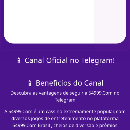
📱 Canal Oficial no Telegram!
📱 Benefícios do Canal
Descubra as vantagens de seguir a 54999.Com no
Telegram
A 54999.Com é um cassino extremamente popular, com
diversos jogos de entretenimento no plataforma
54999.Com Brasil , cheios de diversão e prêmios