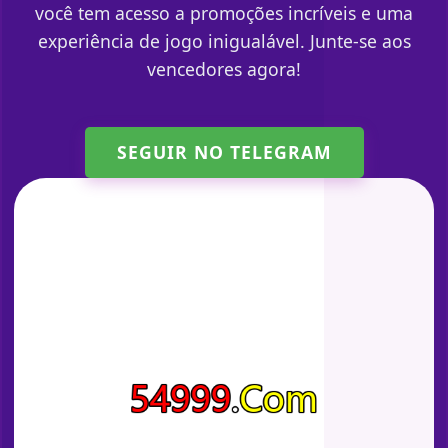
você tem acesso a promoções incríveis e uma
experiência de jogo inigualável. Junte-se aos
vencedores agora!
SEGUIR NO TELEGRAM