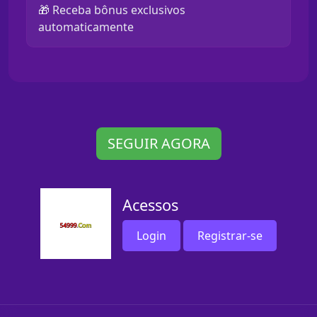
🎁 Receba bônus exclusivos
automaticamente
SEGUIR AGORA
Acessos
Login
Registrar-se