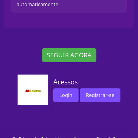
automaticamente
SEGUIR AGORA
Acessos
Login
Registrar-se