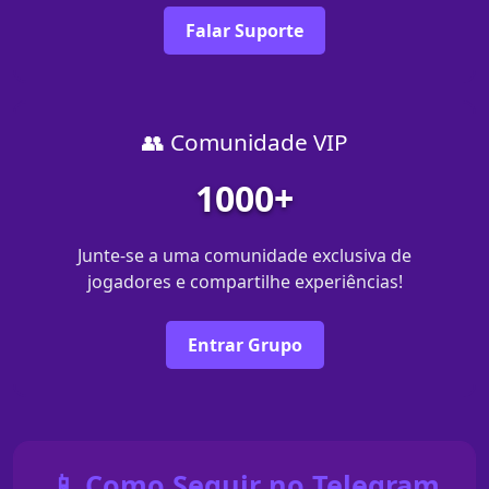
Falar Suporte
👥 Comunidade VIP
1000+
Junte-se a uma comunidade exclusiva de
jogadores e compartilhe experiências!
Entrar Grupo
📱 Como Seguir no Telegram