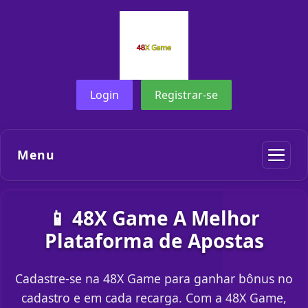
Login
Registrar-se
Menu
📱 48X Game A Melhor
Plataforma de Apostas
Cadastre-se na 48X Game para ganhar bônus no
cadastro e em cada recarga. Com a 48X Game,