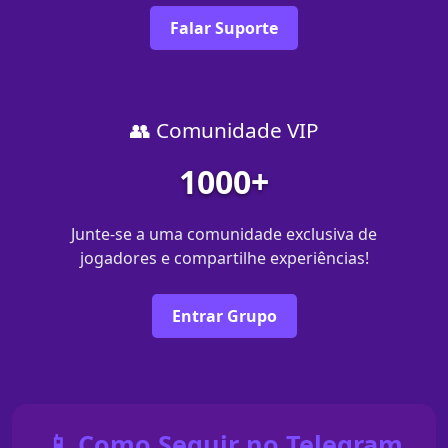
Falar Suporte
👥 Comunidade VIP
1000+
Junte-se a uma comunidade exclusiva de
jogadores e compartilhe experiências!
Entrar Grupo
📱 Como Seguir no Telegram