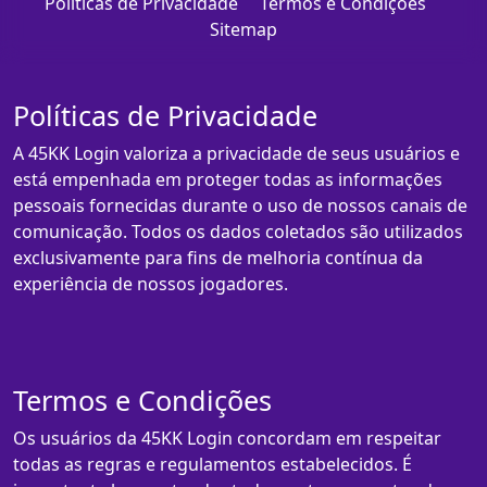
Políticas de Privacidade
Termos e Condições
Sitemap
Políticas de Privacidade
A 45KK Login valoriza a privacidade de seus usuários e
está empenhada em proteger todas as informações
pessoais fornecidas durante o uso de nossos canais de
comunicação. Todos os dados coletados são utilizados
exclusivamente para fins de melhoria contínua da
experiência de nossos jogadores.
Termos e Condições
Os usuários da 45KK Login concordam em respeitar
todas as regras e regulamentos estabelecidos. É