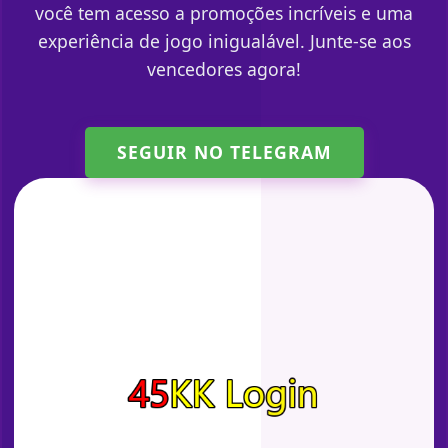
você tem acesso a promoções incríveis e uma
experiência de jogo inigualável. Junte-se aos
vencedores agora!
SEGUIR NO TELEGRAM