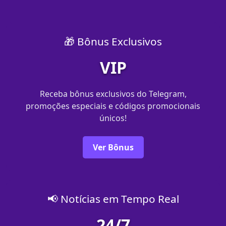
🎁 Bônus Exclusivos
VIP
Receba bônus exclusivos do Telegram,
promoções especiais e códigos promocionais
únicos!
Ver Bônus
📢 Notícias em Tempo Real
24/7