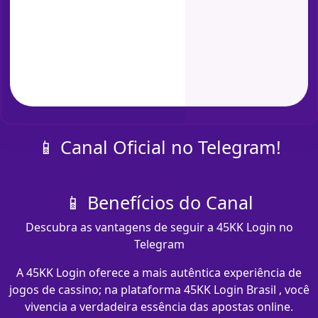
📱 Canal Oficial no Telegram!
📱 Benefícios do Canal
Descubra as vantagens de seguir a 45KK Login no
Telegram
A 45KK Login oferece a mais autêntica experiência de
jogos de cassino; na plataforma 45KK Login Brasil , você
vivencia a verdadeira essência das apostas online.