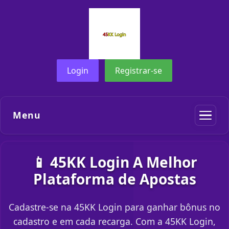
Login
Registrar-se
Menu
📱 45KK Login A Melhor
Plataforma de Apostas
Cadastre-se na 45KK Login para ganhar bônus no
cadastro e em cada recarga. Com a 45KK Login,