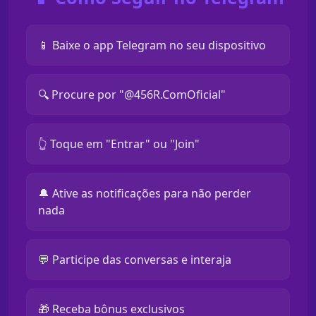
📱 Baixe o app Telegram no seu dispositivo
🔍 Procure por "@456R.ComOficial"
👆 Toque em "Entrar" ou "Join"
🔔 Ative as notificações para não perder
nada
💬 Participe das conversas e interaja
🎁 Receba bônus exclusivos