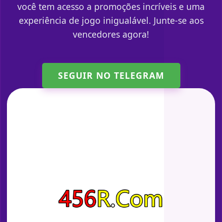
você tem acesso a promoções incríveis e uma
experiência de jogo inigualável. Junte-se aos
vencedores agora!
SEGUIR NO TELEGRAM