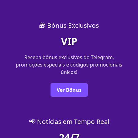
🎁 Bônus Exclusivos
VIP
Receba bônus exclusivos do Telegram,
promoções especiais e códigos promocionais
únicos!
Ver Bônus
📢 Notícias em Tempo Real
24/7