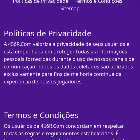
Políticas de Privacidade
Termos e Condições
Sitemap
Políticas de Privacidade
A 456R.Com valoriza a privacidade de seus usuários e
está empenhada em proteger todas as informações
pessoais fornecidas durante o uso de nossos canais de
comunicação. Todos os dados coletados são utilizados
exclusivamente para fins de melhoria contínua da
experiência de nossos jogadores.
Termos e Condições
Os usuários da 456R.Com concordam em respeitar
todas as regras e regulamentos estabelecidos. É