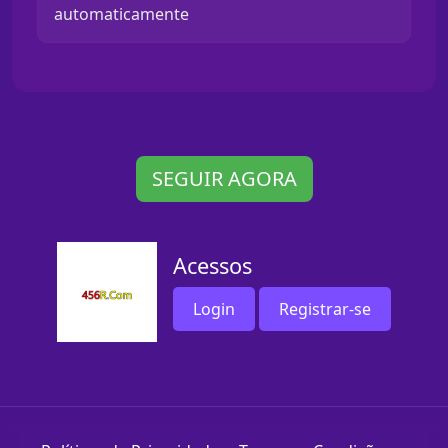
automaticamente
SEGUIR AGORA
Acessos
Login
Registrar-se