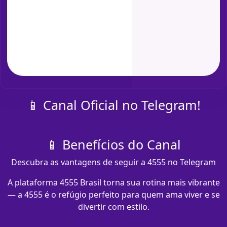
📱 Canal Oficial no Telegram!
📱 Benefícios do Canal
Descubra as vantagens de seguir a 4555 no Telegram
A plataforma 4555 Brasil torna sua rotina mais vibrante
— a 4555 é o refúgio perfeito para quem ama viver e se
divertir com estilo.