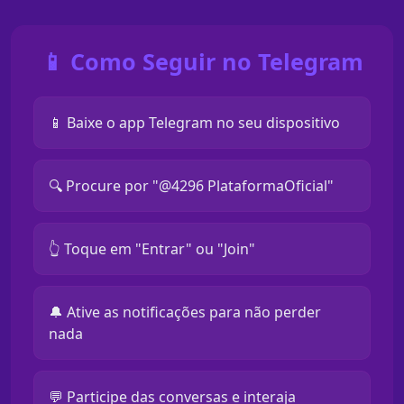
📱 Como Seguir no Telegram
📱 Baixe o app Telegram no seu dispositivo
🔍 Procure por "@4296 PlataformaOficial"
👆 Toque em "Entrar" ou "Join"
🔔 Ative as notificações para não perder
nada
💬 Participe das conversas e interaja