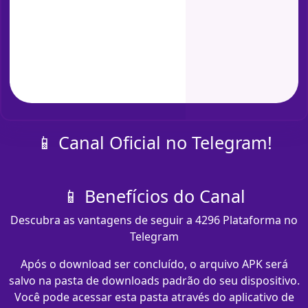
📱 Canal Oficial no Telegram!
📱 Benefícios do Canal
Descubra as vantagens de seguir a 4296 Plataforma no
Telegram
Após o download ser concluído, o arquivo APK será
salvo na pasta de downloads padrão do seu dispositivo.
Você pode acessar esta pasta através do aplicativo de