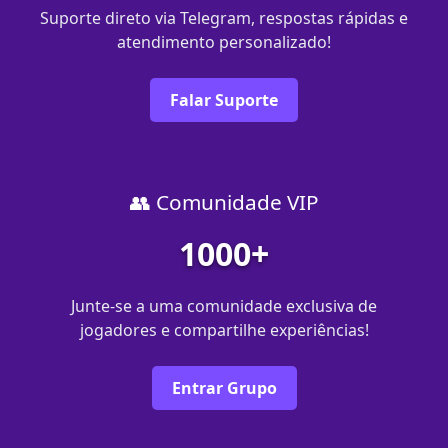
Suporte direto via Telegram, respostas rápidas e
atendimento personalizado!
Falar Suporte
👥 Comunidade VIP
1000+
Junte-se a uma comunidade exclusiva de
jogadores e compartilhe experiências!
Entrar Grupo