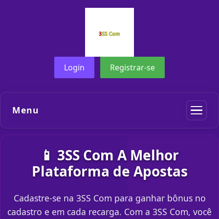
Login
Registrar-se
Menu
📱 3SS Com A Melhor
Plataforma de Apostas
Cadastre-se na 3SS Com para ganhar bônus no
cadastro e em cada recarga. Com a 3SS Com, você