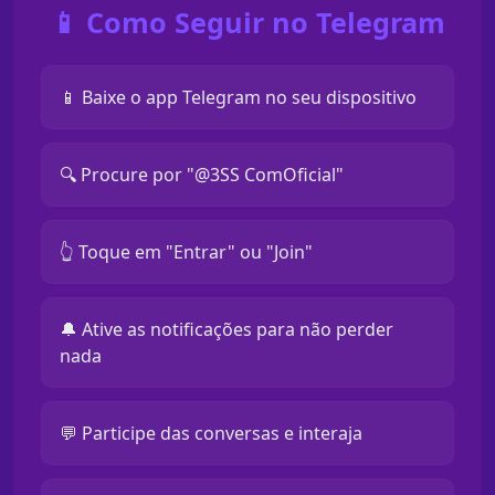
📱 Como Seguir no Telegram
📱 Baixe o app Telegram no seu dispositivo
🔍 Procure por "@3SS ComOficial"
👆 Toque em "Entrar" ou "Join"
🔔 Ative as notificações para não perder
nada
💬 Participe das conversas e interaja