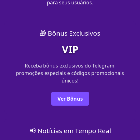
para seus usuários.
🎁 Bônus Exclusivos
VIP
Receba bônus exclusivos do Telegram,
promoções especiais e códigos promocionais
únicos!
Ver Bônus
📢 Notícias em Tempo Real