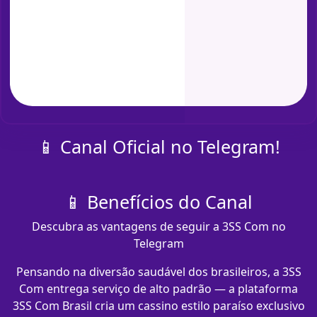
📱 Canal Oficial no Telegram!
📱 Benefícios do Canal
Descubra as vantagens de seguir a 3SS Com no
Telegram
Pensando na diversão saudável dos brasileiros, a 3SS
Com entrega serviço de alto padrão — a plataforma
3SS Com Brasil cria um cassino estilo paraíso exclusivo