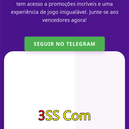
tem acesso a promoções incríveis e uma
experiência de jogo inigualável. Junte-se aos
vencedores agora!
SEGUIR NO TELEGRAM