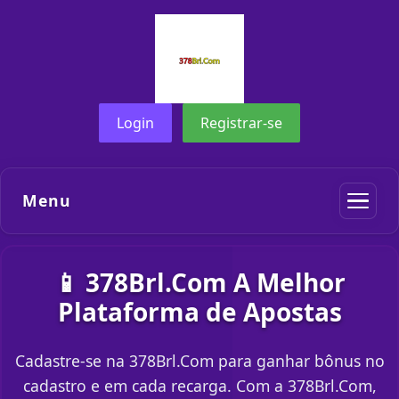
Login
Registrar-se
Menu
📱 378Brl.Com A Melhor
Plataforma de Apostas
Cadastre-se na 378Brl.Com para ganhar bônus no
cadastro e em cada recarga. Com a 378Brl.Com,