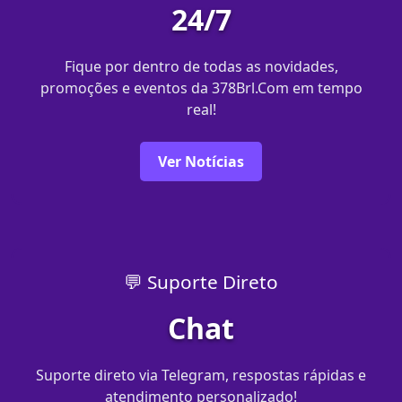
24/7
Fique por dentro de todas as novidades,
promoções e eventos da 378Brl.Com em tempo
real!
Ver Notícias
💬 Suporte Direto
Chat
Suporte direto via Telegram, respostas rápidas e
atendimento personalizado!