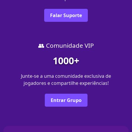
Falar Suporte
👥 Comunidade VIP
1000+
Junte-se a uma comunidade exclusiva de
jogadores e compartilhe experiências!
Entrar Grupo