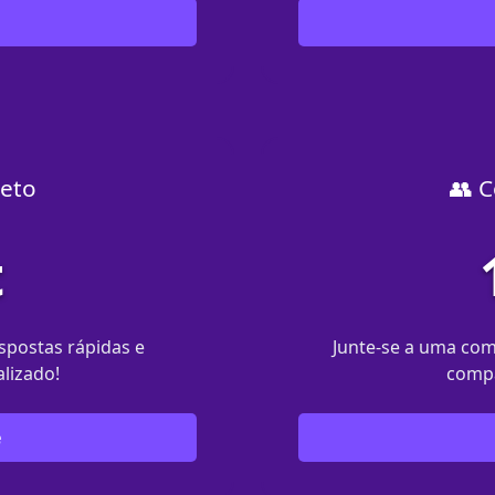
reto
👥 
t
espostas rápidas e
Junte-se a uma com
lizado!
compa
e