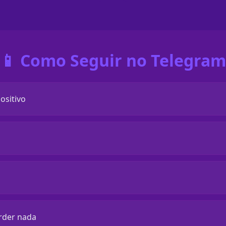
📱 Como Seguir no Telegram
ositivo
erder nada