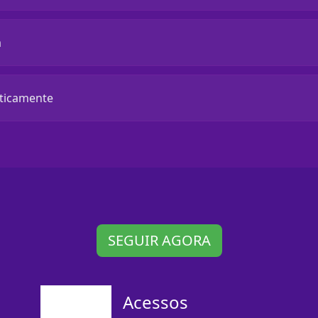
a
aticamente
SEGUIR AGORA
Acessos