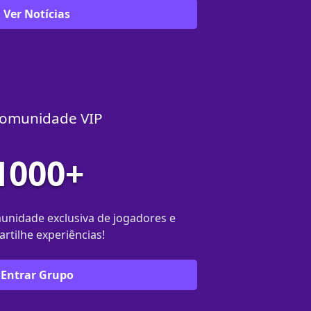
Ver Notícias
Comunidade VIP
1000+
unidade exclusiva de jogadores e
rtilhe experiências!
Entrar Grupo