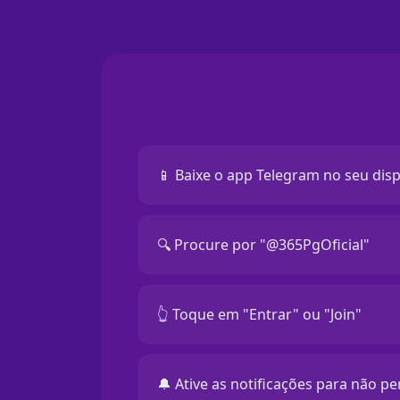
📱 Baixe o app Telegram no seu disp
🔍 Procure por "@365PgOficial"
👆 Toque em "Entrar" ou "Join"
🔔 Ative as notificações para não p