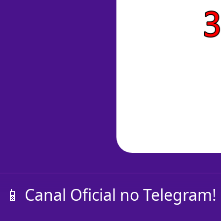
📱 Canal Oficial no Telegram!