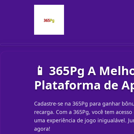
📱 365Pg A Melh
Plataforma de A
Cadastre-se na 365Pg para ganhar bônu
recarga. Com a 365Pg, você tem acesso 
uma experiência de jogo inigualável. J
agora!