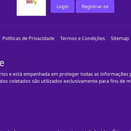
Login
Registrar-se
Políticas de Privacidade
Termos e Condições
Sitemap
de
ários e está empenhada em proteger todas as informações 
os coletados são utilizados exclusivamente para fins de m