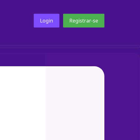
Login
Registrar-se