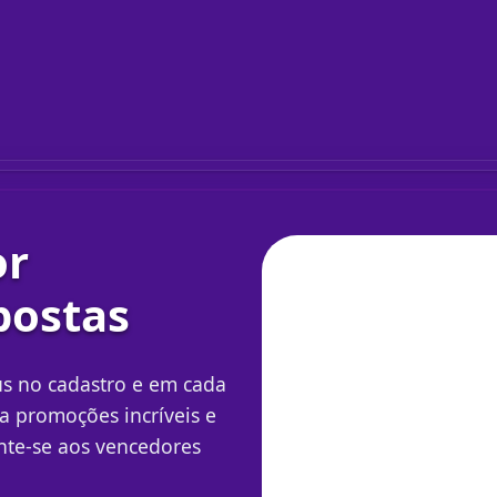
or
postas
s no cadastro e em cada
a promoções incríveis e
unte-se aos vencedores