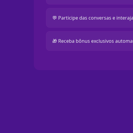
💬 Participe das conversas e interaj
🎁 Receba bônus exclusivos autom