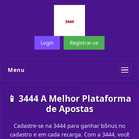
Login
Registrar-se
Menu
📱 3444 A Melhor Plataforma
de Apostas
Cadastre-se na 3444 para ganhar bônus no
cadastro e em cada recarga. Com a 3444, você