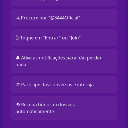
🔍 Procure por "@3444Oficial"
👆 Toque em "Entrar" ou "Join"
🔔 Ative as notificações para não perder
nada
💬 Participe das conversas e interaja
🎁 Receba bônus exclusivos
automaticamente