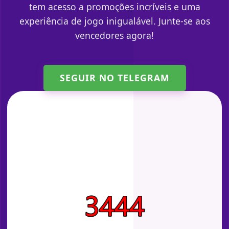
tem acesso a promoções incríveis e uma
experiência de jogo inigualável. Junte-se aos
vencedores agora!
SEGUIR NO TELEGRAM