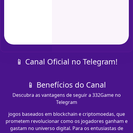
📱 Canal Oficial no Telegram!
📱 Benefícios do Canal
Descubra as vantagens de seguir a 332Game no
Telegram
jogos baseados em blockchain e criptomoedas, que
prometem revolucionar como os jogadores ganham e
gastam no universo digital. Para os entusiastas de