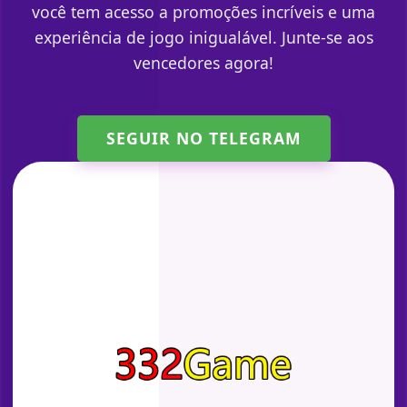
você tem acesso a promoções incríveis e uma
experiência de jogo inigualável. Junte-se aos
vencedores agora!
SEGUIR NO TELEGRAM