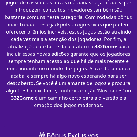
jogos de cassino, as novas máquinas caça-níqueis que
introduzem conceitos inovadores também são
bastante comuns nesta categoria. Com rodadas bônus
mais frequentes e jackpots progressivos que podem
oferecer prêmios incríveis, esses jogos estão atraindo
cada vez mais a atenção dos jogadores. Por fim, a
atualização constante da plataforma
332Game
para
incluir essas novas adições garante que os jogadores
sempre tenham acesso ao que há de mais recente e
emocionante no mundo dos jogos. A aventura nunca
acaba, e sempre há algo novo esperando para ser
descoberto. Se você é um amante de jogos e procura
algo fresh e excitante, conferir a seção 'Novidades' no
332Game
é um caminho certo para a diversão e a
emoção dos jogos modernos.
🎁 Bônus Exclusivos