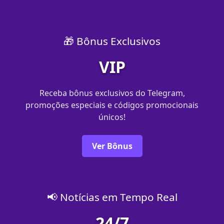
🎁 Bônus Exclusivos
VIP
Receba bônus exclusivos do Telegram,
promoções especiais e códigos promocionais
únicos!
Ver Bônus
📢 Notícias em Tempo Real
24/7