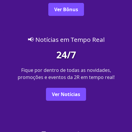
Ver Bônus
📢 Notícias em Tempo Real
24/7
Fique por dentro de todas as novidades,
promoções e eventos da 2R em tempo real!
Ver Notícias