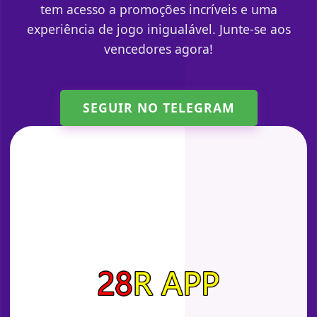
tem acesso a promoções incríveis e uma
experiência de jogo inigualável. Junte-se aos
vencedores agora!
SEGUIR NO TELEGRAM