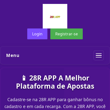
Login
Registrar-se
Menu
📱 28R APP A Melhor
Plataforma de Apostas
Cadastre-se na 28R APP para ganhar bônus no
cadastro e em cada recarga. Com a 28R APP, você