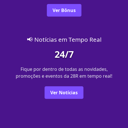
Ver Bônus
📢 Notícias em Tempo Real
24/7
Fique por dentro de todas as novidades,
promoções e eventos da 28R em tempo real!
Ver Notícias