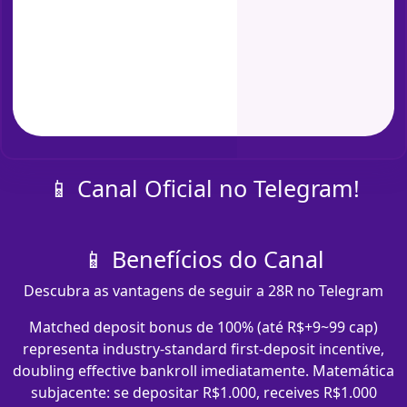
📱 Canal Oficial no Telegram!
📱 Benefícios do Canal
Descubra as vantagens de seguir a 28R no Telegram
Matched deposit bonus de 100% (até R$+9~99 cap)
representa industry-standard first-deposit incentive,
doubling effective bankroll imediatamente. Matemática
subjacente: se depositar R$1.000, receives R$1.000